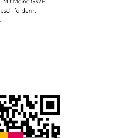
n: Mit Meine GWF
usch fördern.
.