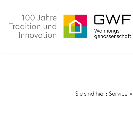
Zum
Inhalt
springen
GWF
WOHNE
Genossenschaft
Wohnungs
Sie sind hier:
Service
Geschichte
Wohnung
Unternehmen
Neubauvo
Mitgliedschaft
Modernisi
Karriere