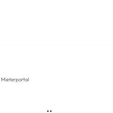
N
AKTUELLES
bewerbung
News
Mieterportal
en
WeitBlick
rhaben
WohnCafé
erungen
Gästewohnungen