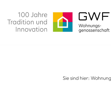
Zum
Inhalt
springen
GWF
WOHNE
Genossenschaft
Wohnungs
Sie sind hier:
Wohnung
Geschichte
Wohnung
Unternehmen
Neubauvo
Mitgliedschaft
Modernisi
Karriere