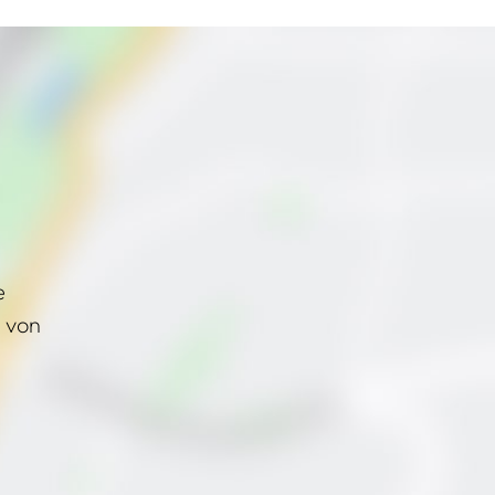
e
 von