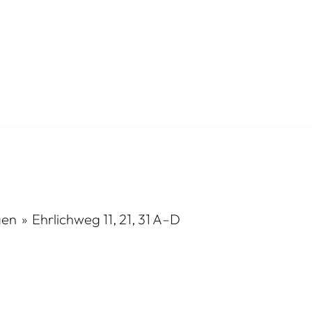
N
AKTUELLES
bewerbung
News
en
Ehrlichweg 11, 21, 31 A–D
en
WeitBlick
rhaben
WohnCafé
erungen
Gästewohnungen