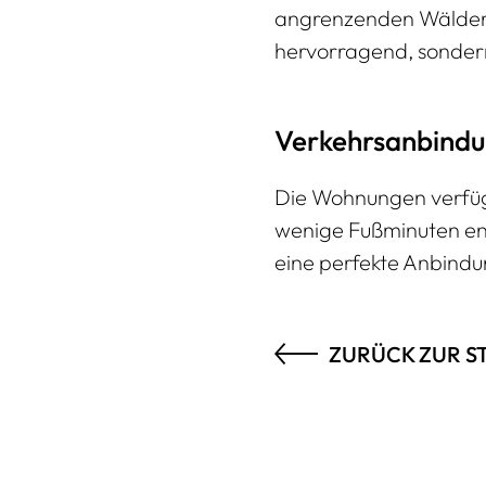
angrenzenden Wäldern u
hervorragend, sondern
Verkehrsanbind
Die Wohnungen verfüge
wenige Fußminuten ent
eine perfekte Anbindu
ZURÜCK ZUR S