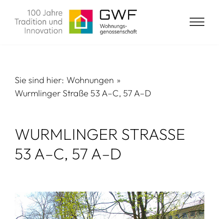
Zum
Inhalt
Togg
springen
Navi
GWF
Sie sind hier:
Wohnungen
Wurmlinger Straße 53 A–C, 57 A–D
Wohnen
Aktuelles
WURMLINGER STRASSE 5
3 A–C, 57 A–D
Service
Suche
nach: